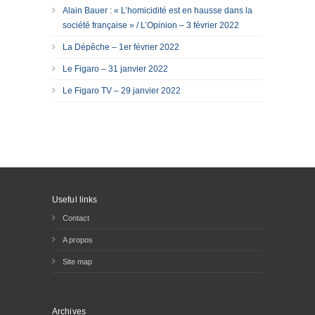
Alain Bauer : « L’homicidité est en hausse dans la
société française » / L’Opinion – 3 février 2022
La Dépêche – 1er février 2022
Le Figaro – 31 janvier 2022
Le Figaro TV – 29 janvier 2022
Useful links
Contact
A propos
Site map
Archives