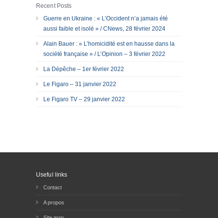
Recent Posts
Guerre en Ukraine : « L’Occident n’a jamais été
aussi faible et isolé » / CNews, 28 février 2024
Alain Bauer : « L’homicidité est en hausse dans la
société française » / L’Opinion – 3 février 2022
La Dépêche – 1er février 2022
Le Figaro – 31 janvier 2022
Le Figaro TV – 29 janvier 2022
Useful links
Contact
A propos
Site map