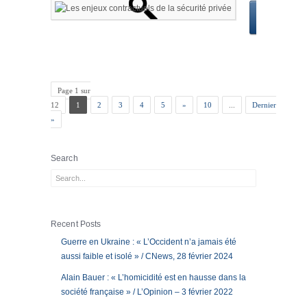
Read
→
Page 1 sur
12
1
2
3
4
5
»
10
...
Dernier
»
Search
Recent Posts
Guerre en Ukraine : « L’Occident n’a jamais été
aussi faible et isolé » / CNews, 28 février 2024
Alain Bauer : « L’homicidité est en hausse dans la
société française » / L’Opinion – 3 février 2022