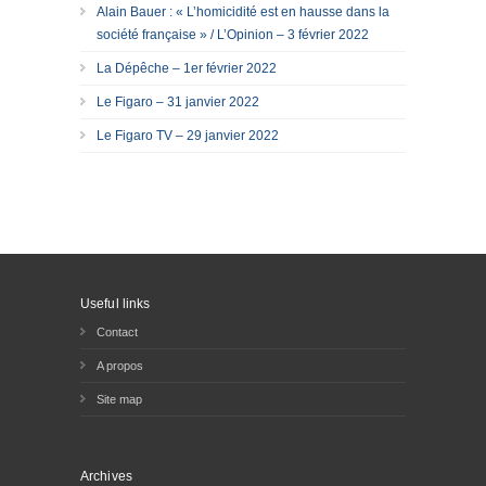
Alain Bauer : « L’homicidité est en hausse dans la
société française » / L’Opinion – 3 février 2022
La Dépêche – 1er février 2022
Le Figaro – 31 janvier 2022
Le Figaro TV – 29 janvier 2022
Useful links
Contact
A propos
Site map
Archives