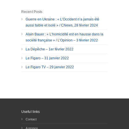
Recent Posts
Guerre en Ukraine : « L’Occident n’a jamais été
aussi faible et isolé » / CNews, 28 février 2024
Alain Bauer : « L’homicidité est en hausse dans la
société française » / L’Opinion – 3 février 2022
La Dépêche – 1er février 2022
Le Figaro – 31 janvier 2022
Le Figaro TV – 29 janvier 2022
Useful links
Contact
A propos