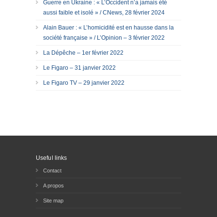
Guerre en Ukraine : « L’Occident n’a jamais été
aussi faible et isolé » / CNews, 28 février 2024
Alain Bauer : « L’homicidité est en hausse dans la
société française » / L’Opinion – 3 février 2022
La Dépêche – 1er février 2022
Le Figaro – 31 janvier 2022
Le Figaro TV – 29 janvier 2022
Useful links
Contact
A propos
Site map