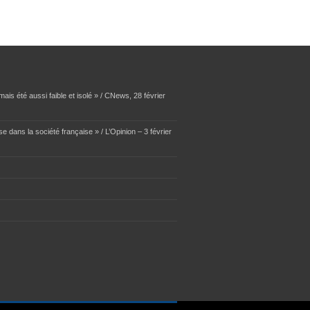
ais été aussi faible et isolé » / CNews, 28 février
se dans la société française » / L’Opinion – 3 février