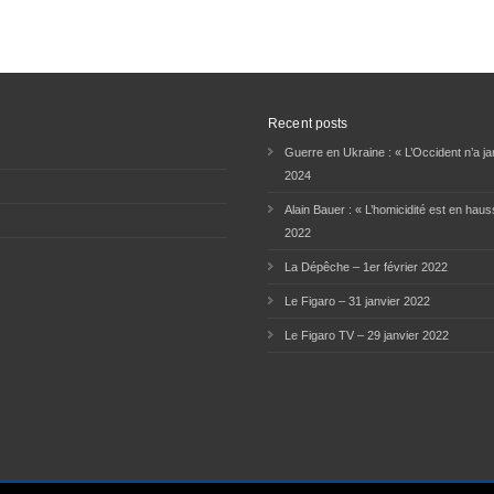
Recent posts
Guerre en Ukraine : « L’Occident n’a jam
2024
Alain Bauer : « L’homicidité est en haus
2022
La Dépêche – 1er février 2022
Le Figaro – 31 janvier 2022
Le Figaro TV – 29 janvier 2022