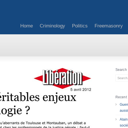
Home
Criminology
Politics
Freemasonry
2
Search
Recent 
Guerr
aussi
Alain
socié