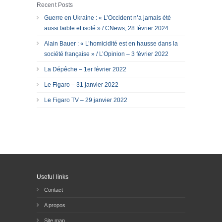
Recent Posts
Guerre en Ukraine : « L’Occident n’a jamais été
aussi faible et isolé » / CNews, 28 février 2024
Alain Bauer : « L’homicidité est en hausse dans la
société française » / L’Opinion – 3 février 2022
La Dépêche – 1er février 2022
Le Figaro – 31 janvier 2022
Le Figaro TV – 29 janvier 2022
Useful links
Contact
A propos
Site map