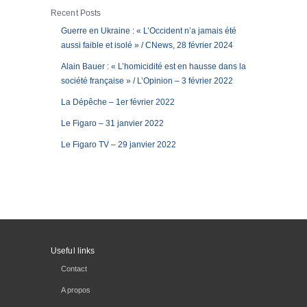
Recent Posts
Guerre en Ukraine : « L’Occident n’a jamais été
aussi faible et isolé » / CNews, 28 février 2024
Alain Bauer : « L’homicidité est en hausse dans la
société française » / L’Opinion – 3 février 2022
La Dépêche – 1er février 2022
Le Figaro – 31 janvier 2022
Le Figaro TV – 29 janvier 2022
Useful links
Contact
A propos