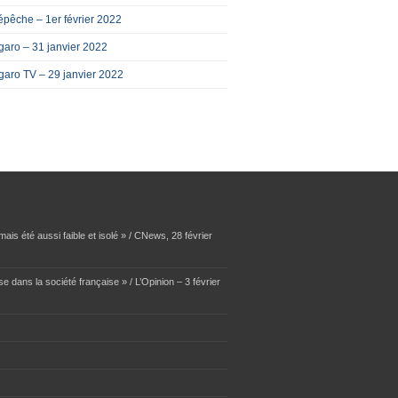
pêche – 1er février 2022
garo – 31 janvier 2022
garo TV – 29 janvier 2022
ais été aussi faible et isolé » / CNews, 28 février
se dans la société française » / L’Opinion – 3 février