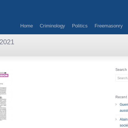
Home
Criminology
Politics
Freemasonry
 2021
Search
Recent 
Guerr
aussi
Alain
socié