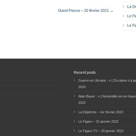
La Dé
Ouest France – 20 février 2021 →
Le Fi
Le Fi
Recent posts
Guerre en Ukraine : « L’Occident n’a jam
2024
Alain Bauer : « L’homicidité est en haus
2022
La Dépêche – 1er février 2022
Le Figaro – 31 janvier 2022
Le Figaro TV – 29 janvier 2022