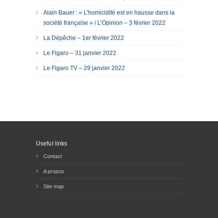
Alain Bauer : « L’homicidité est en hausse dans la
société française » / L’Opinion – 3 février 2022
La Dépêche – 1er février 2022
Le Figaro – 31 janvier 2022
Le Figaro TV – 29 janvier 2022
Useful links
Contact
A propos
Site map