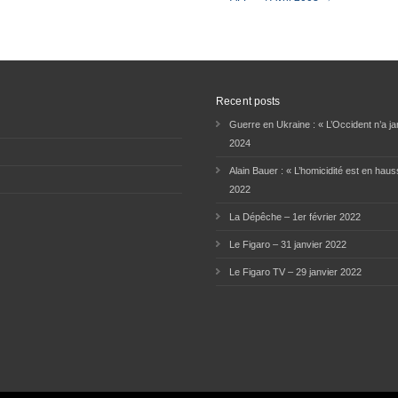
Recent posts
Guerre en Ukraine : « L’Occident n’a jam
2024
Alain Bauer : « L’homicidité est en haus
2022
La Dépêche – 1er février 2022
Le Figaro – 31 janvier 2022
Le Figaro TV – 29 janvier 2022