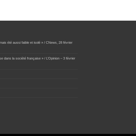
ais été aussi faible et isolé » / CNews, 28 février
se dans la société française » / L’Opinion – 3 février