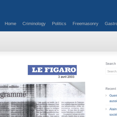
Home
Criminology
Politics
Freemasonry
Gastr
Search
Recent 
Guerr
aussi
Alain
socié