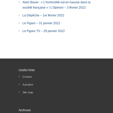
Alain Bauer : « L’homicidité est en hausse dans la
société française » / L’Opinion – 3 février 2022
La Dépêche – 1er février 2022
Le Figaro – 31 janvier 2022
Le Figaro TV – 29 janvier 2022
Useful links
Contact
A propos
Site map
Archives