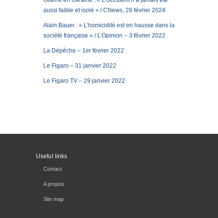
Guerre en Ukraine : « L’Occident n’a jamais été
aussi faible et isolé » / CNews, 28 février 2024
Alain Bauer : « L’homicidité est en hausse dans la
société française » / L’Opinion – 3 février 2022
La Dépêche – 1er février 2022
Le Figaro – 31 janvier 2022
Le Figaro TV – 29 janvier 2022
Useful links
Contact
A propos
Site map