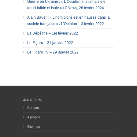
Guerre en Ukraine : « L’Occident n’a jamais été
aussi faible et isolé » / CNews, 28 février 2024
Alain Bauer : « L’homicidité est en hausse dans la
société française » / L’Opinion – 3 février 2022
La Dépêche – 1er février 2022
Le Figaro – 31 janvier 2022
Le Figaro TV – 29 janvier 2022
Useful links
Contact
A propos
Site map