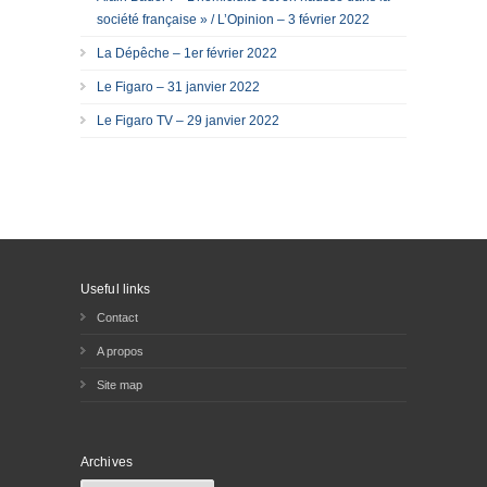
société française » / L’Opinion – 3 février 2022
La Dépêche – 1er février 2022
Le Figaro – 31 janvier 2022
Le Figaro TV – 29 janvier 2022
Useful links
Contact
A propos
Site map
Archives