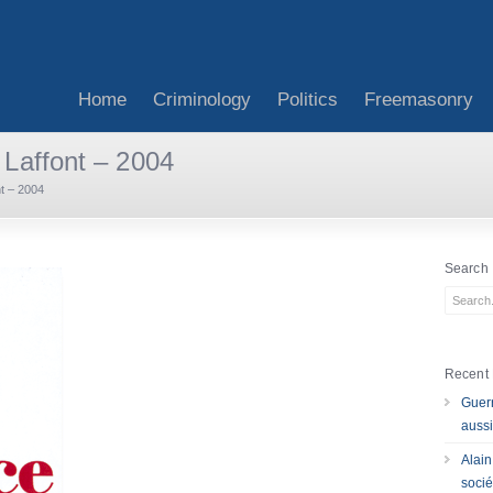
Home
Criminology
Politics
Freemasonry
 Laffont – 2004
nt – 2004
Search
Recent 
Guerr
aussi
Alain
socié