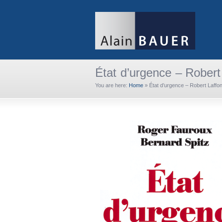
État d’urgence – Robert
You are here:
Home
»
État d’urgence – Robert Laffo