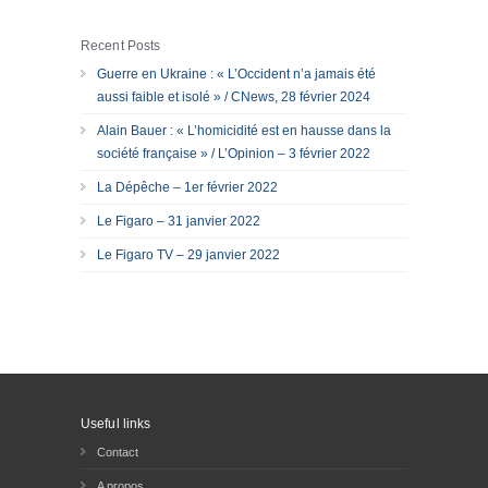
Recent Posts
Guerre en Ukraine : « L’Occident n’a jamais été
aussi faible et isolé » / CNews, 28 février 2024
Alain Bauer : « L’homicidité est en hausse dans la
société française » / L’Opinion – 3 février 2022
La Dépêche – 1er février 2022
Le Figaro – 31 janvier 2022
Le Figaro TV – 29 janvier 2022
Useful links
Contact
A propos