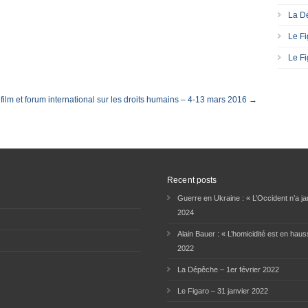
La Dé
Le Fi
Le Fi
 film et forum international sur les droits humains – 4-13 mars 2016 →
Recent posts
Guerre en Ukraine : « L’Occident n’a jam
2024
Alain Bauer : « L’homicidité est en haus
2022
La Dépêche – 1er février 2022
Le Figaro – 31 janvier 2022