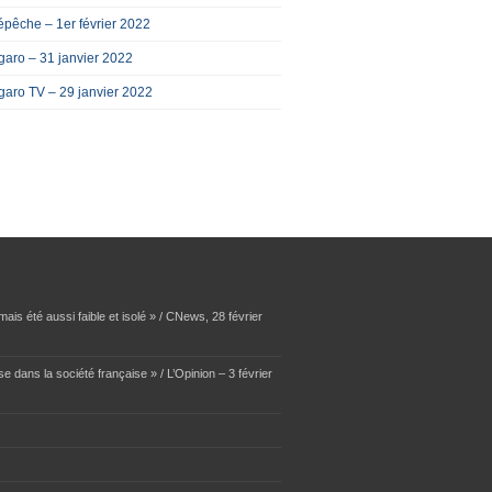
pêche – 1er février 2022
garo – 31 janvier 2022
garo TV – 29 janvier 2022
ais été aussi faible et isolé » / CNews, 28 février
se dans la société française » / L’Opinion – 3 février