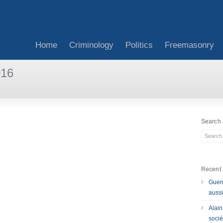
Home
Criminology
Politics
Freemasonry
016
Search
Recent 
Guerr
aussi
Alain
socié