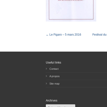
← Le Figaro – 5 mars 2016
Festival du
Useful links
Contact
A propos
Site map
Archives
Archives