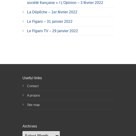
société française » / L’Opinion – 3 février 2022
La Dépêche – 1er février 2022
Le Figaro – 31 janvier 2022
Le Figaro TV – 29 janvier 2022
Useful links
Contact
A propos
Site map
Archives
Archives