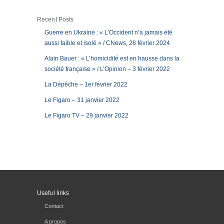
Recent Posts
Guerre en Ukraine : « L’Occident n’a jamais été
aussi faible et isolé » / CNews, 28 février 2024
Alain Bauer : « L’homicidité est en hausse dans la
société française » / L’Opinion – 3 février 2022
La Dépêche – 1er février 2022
Le Figaro – 31 janvier 2022
Le Figaro TV – 29 janvier 2022
Useful links
Contact
A propos