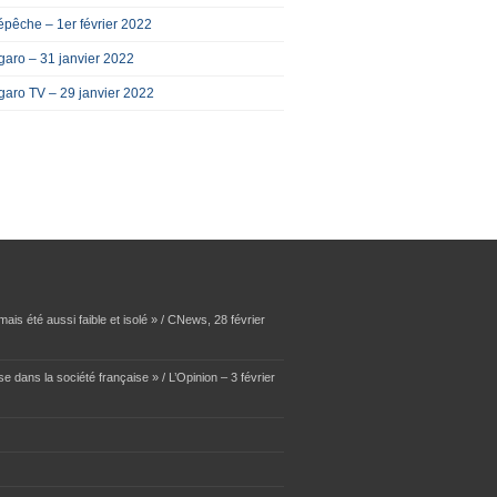
pêche – 1er février 2022
garo – 31 janvier 2022
garo TV – 29 janvier 2022
ais été aussi faible et isolé » / CNews, 28 février
se dans la société française » / L’Opinion – 3 février