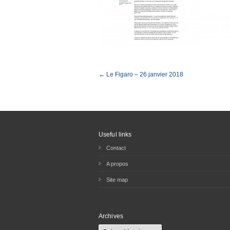
← Le Figaro – 26 janvier 2018
Useful links
Contact
A propos
Site map
Archives
Archives