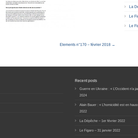
La Dé
Le Fi
Le Fi
Elements n°170 – février 2018 →
Recent posts
Guerre en Ukraine : « L’Occident n’a jam
2024
Alain Bauer : « L’homicidité est en haus
2022
La Dépêche – 1er février 2022
Le Figaro – 31 janvier 2022