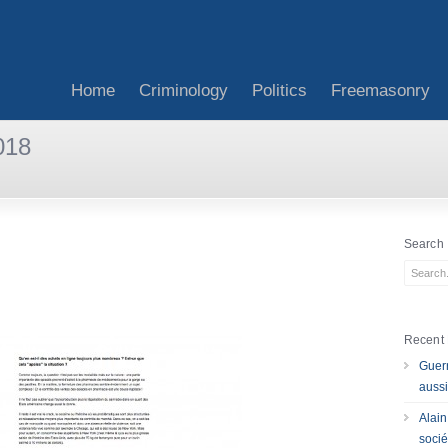
Home
Criminology
Politics
Freemasonry
2018
Search
Recent 
Guerr
aussi
Alain
socié