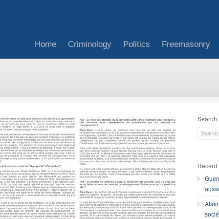
Home
Criminology
Politics
Freemasonry
Search
Recent 
Guerr
aussi
Alain
socié