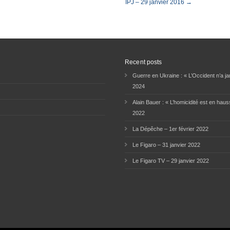
IPJ – 29 janvier 2016 →
Recent posts
Guerre en Ukraine : « L’Occident n’a jam
2024
Alain Bauer : « L’homicidité est en haus
2022
La Dépêche – 1er février 2022
Le Figaro – 31 janvier 2022
Le Figaro TV – 29 janvier 2022