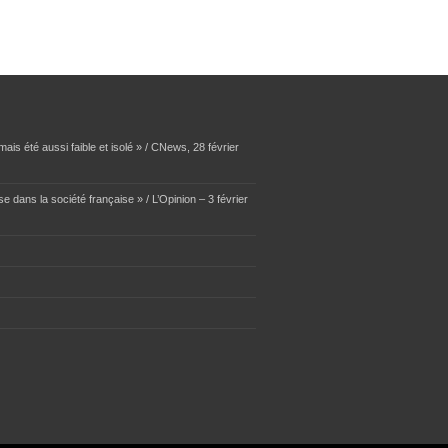
ais été aussi faible et isolé » / CNews, 28 février
se dans la société française » / L’Opinion – 3 février