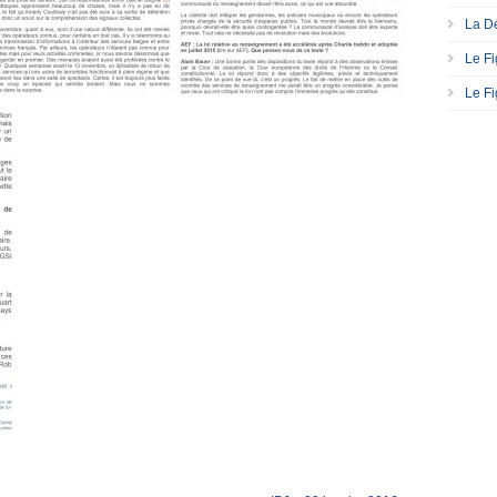
La Dé
Le Fi
Le Fi