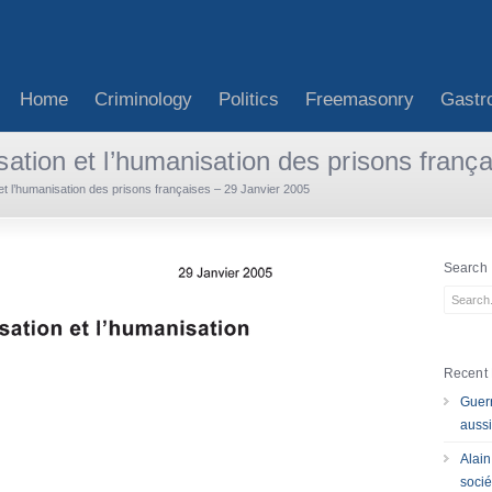
Home
Criminology
Politics
Freemasonry
Gastr
isation et l’humanisation des prisons franç
 et l’humanisation des prisons françaises – 29 Janvier 2005
Search
Recent 
Guerr
aussi
Alain
socié