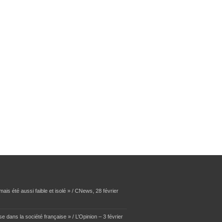
ais été aussi faible et isolé » / CNews, 28 février
se dans la société française » / L’Opinion – 3 février