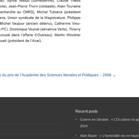
 du prix de l’Academie des Sciences Morales et Politiques – 2006 →
Recent posts
Guerre en Ukraine : « L’Occident n’a jam
2024
Alain Bauer : « L’homicidité est en haus