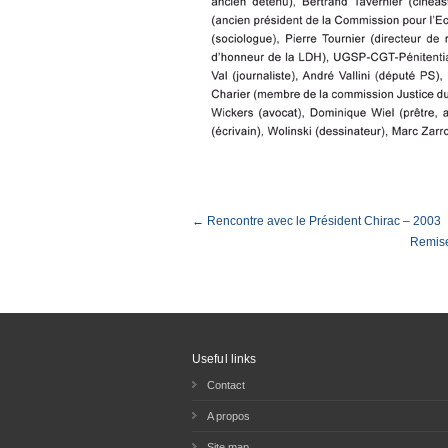
← Rencontre avec le Président Chirac – 2003
Remise
Useful links
Contact
A propos
Site map