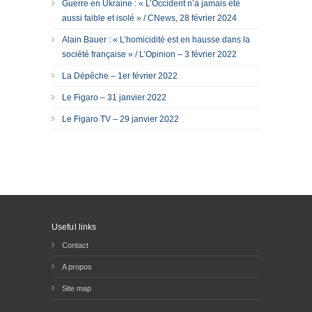
Guerre en Ukraine : « L’Occident n’a jamais été
aussi faible et isolé » / CNews, 28 février 2024
Alain Bauer : « L’homicidité est en hausse dans la
société française » / L’Opinion – 3 février 2022
La Dépêche – 1er février 2022
Le Figaro – 31 janvier 2022
Le Figaro TV – 29 janvier 2022
Useful links
Contact
A propos
Site map